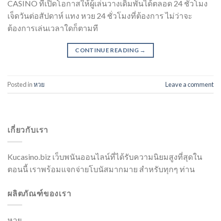
CASINO ที่เปิดโอกาสให้ผู้เล่นวางเดิมพันได้ตลอด 24 ชั่วโมง
เจ็ดวันต่อสัปดาห์ แทง หวย 24 ชั่วโมงที่ต้องการ ไม่ว่าจะ
ต้องการเล่นเวลาใดก็ตามที
CONTINUE READING
→
Posted in
หวย
Leave a comment
เกี่ยวกับเรา
Kucasino.biz เว็บพนันออนไลน์ที่ได้รับความนิยมสูงที่สุดใน
ตอนนี้ เราพร้อมแจกจ่ายโบนัสมากมาย สำหรับทุกๆ ท่าน
ผลิตภัณฑ์ของเรา
หวย