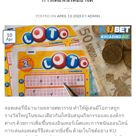
POSTED ON
APRIL 10, 2023
BY
ADMIN
10
Apr
ลอตเตอรี่มีมานานหลายศตวรรษ ทำให้ผู้เล่นมีโอกาสถูก
รางวัลใหญ่ในขณะเดียวกันก็สนับสนุนกิจกรรมและองค์กร
ต่างๆ ด้วยการเพิ่มขึ้นของอินเทอร์เน็ตและการพนันออนไลน์
การเล่นลอตเตอรีจึงสะดวกยิ่งขึ้น ด้วยเว็บไซต์อย่าง KU