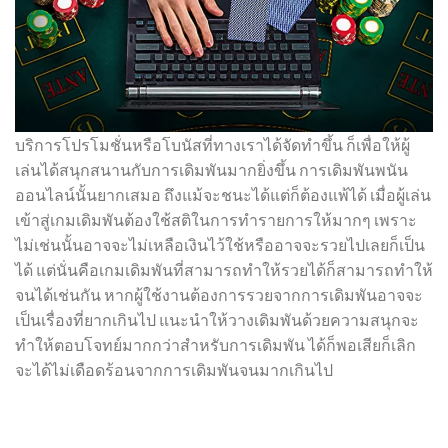
บริการโปรโมชั่นหรือโบนัสที่ทางเราได้จัดทำขึ้น ก็เพื่อให้ผู้
เล่นได้สนุกสนานกับการเดิมพันมากยิ่งขึ้น การเดิมพันพนัน
ออนไลน์นั้นยากเสมอ ถึงแม้จะชนะได้แต่ก็ต้องแพ้ได้ เมื่อผู้เล่น
เข้าสู่เกมเดิมพันต้องใช้สติในการทำรายการให้มากๆ เพราะ
ไม่เช่นนั้นอาจจะไม่เหลือเงินไว้ใช้หรืออาจจะรวยไปเลยก็เป็น
ได้ แต่นั่นคือเกมเดิมพันที่สามารถทำให้รวยได้ก็สามารถทำให้
จนได้เช่นกัน หากผู้ใช้งานต้องการรวยจากการเดิมพันอาจจะ
เป็นเรื่องที่ยากเกินไป แนะนำให้วางเดิมพันด้วยความสนุกจะ
ทำให้ตอบโจทย์มากกว่าสำหรับการเดิมพัน ได้ก็พอเสียก็เลิก
จะได้ไม่เดือดร้อนจากการเดิมพันจนมากเกินไป